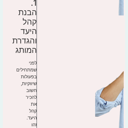
1.
הבנת
קהל
היעד
והגדרת
המותג
לפני
שמתחילים
בפעולות
שיווקיות,
חשוב
להכיר
את
קהל
היעד.
זהו