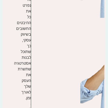
נפרט
את
כל
ההיבטים
החשובים
בשיווק
עסקי,
כך
שתוכל
לבנות
אסטרטגיה
שתשרת
את
העסק
שלך
לאורך
זמן.