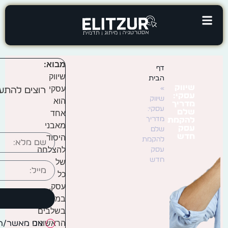
מבוא:
דף
שיווק
הבית
שיווק
עסקי
»
רוצים להתעד
עסקי:
שיווק
הוא
מדריך
עסקי:
שלם
אחד
מדריך
להקמת
מאבני
עסק
שלם
חדש
היסוד
להקמת
להצלחה
עסק
חדש
של
כל
עסק,
במיוחד
בשלבים
הראשונים
אני מאשר/ת