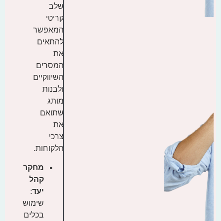
שלב
קריטי
המאפשר
להתאים
את
המסרים
השיווקיים
ולבנות
מותג
שתואם
את
צרכי
הלקוחות.
מחקר
קהל
יעד
:
שימוש
בכלים