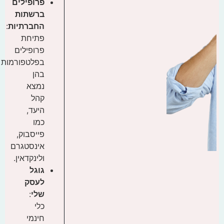
פרופילים
ברשתות
החברתיות
:
פתיחת
פרופילים
בפלטפורמות
בהן
נמצא
קהל
היעד,
כמו
פייסבוק,
אינסטגרם
ולינקדאין.
גוגל
לעסק
שלי
:
כלי
חינמי