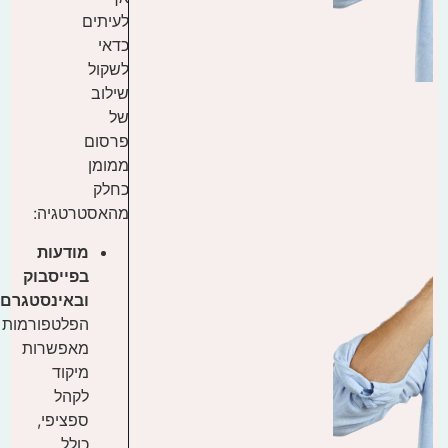
לעיתים
כדאי
לשקול
שילוב
של
פרסום
ממומן
כחלק
מהאסטרטגיה:
מודעות
בפייסבוק
ובאינסטגרם
:
הפלטפורמות
מאפשרות
מיקוד
לקהל
ספציפי,
כולל